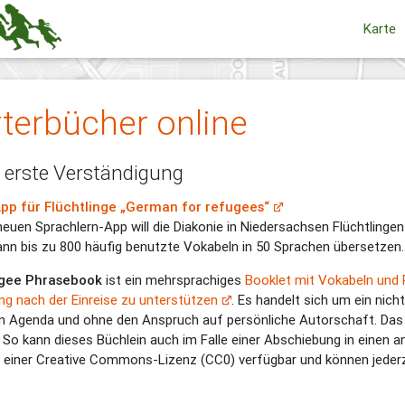
Karte
terbücher online
e erste Verständigung
pp für Flüchtlinge „German for refugees“
neuen Sprachlern-App will die Diakonie in Niedersachsen Flüchtlingen
ann bis zu 800 häufig benutzte Vokabeln in 50 Sprachen übersetzen.
gee Phrasebook
ist ein mehrsprachiges
Booklet mit Vokabeln und
ung nach der Einreise zu unterstützen
. Es handelt sich um ein nic
en Agenda und ohne den Anspruch auf persönliche Autorschaft. Das B
 So kann dieses Büchlein auch im Falle einer Abschiebung in einen an
r einer Creative Commons-Lizenz (CC0) verfügbar und können jederze