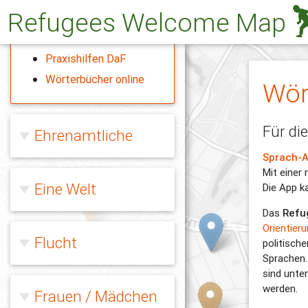
Refugees Welcome Map
Deutsch lernen im
Internet
Praxishilfen DaF
Wörterbücher online
Wör
Für di
Ehrenamtliche
Sprach-A
Mit einer 
Eine Welt
Die App k
Das
Refu
Orientier
Flucht
politisch
Sprachen.
sind unte
werden.
Frauen / Mädchen