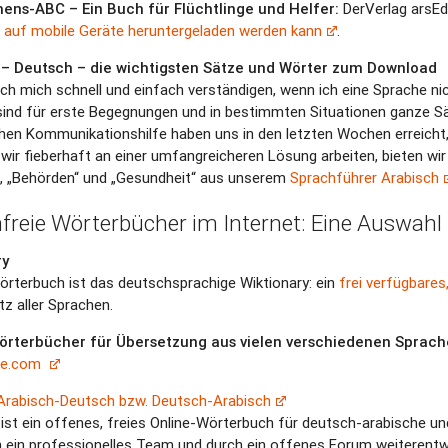
ens-ABC – Ein Buch für Flüchtlinge und Helfer:
DerVerlag arsEd
 auf mobile Geräte heruntergeladen werden kann
.
 – Deutsch – die wichtigsten Sätze und Wörter zum Download
ich mich schnell und einfach verständigen, wenn ich eine Sprache nic
t sind für erste Begegnungen und in bestimmten Situationen ganze S
chen Kommunikationshilfe haben uns in den letzten Wochen erreicht,
ir fieberhaft an einer umfangreicheren Lösung arbeiten, bieten wir al
, „Behörden“ und „Gesundheit“ aus unserem
Sprachführer Arabisch
freie Wörterbücher im Internet: Eine Auswahl
ry
örterbuch ist das deutschsprachige Wiktionary: ein
frei verfügbare
z aller Sprachen.
örterbücher für Übersetzung aus vielen verschiedenen Sprac
be.com
Arabisch-Deutsch bzw. Deutsch-Arabisch
ist ein offenes, freies Online-Wörterbuch für deutsch-arabische 
h ein professionelles Team und durch ein offenes Forum weiterentwi