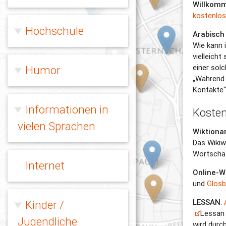
Willkomm
kostenlos
Hochschule
Arabisch
Wie kann 
vielleich
einer sol
Humor
„Während w
Kontakte“
Informationen in
Kosten
vielen Sprachen
Wiktiona
Das Wikiw
Wortschat
Internet
Online-W
und
Glos
LESSAN
:
Kinder /
Lessan 
Jugendliche
wird durc